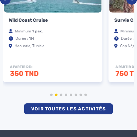
Wild Coast Cruise
Survie Ca
Minimum
1 pax.
Minimu
Durée :
1H
Durée :
3
Haouaria, Tunisia
Cap Négr
A PARTIR DE :
A PARTIR DE 
350 TND
750 T
VOIR TOUTES LES ACTIVITÉS