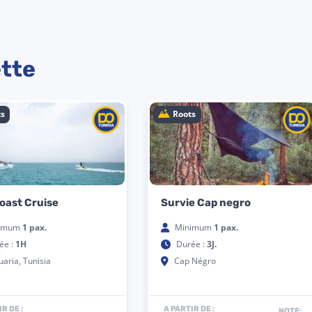
ette
Roots
Roots
Noa Camp
Korbus Boat Escape
Minimum
1 pax.
Minimum
1 pax.
Durée :
2J
Durée :
A PARTIR DE :
A PARTIR DE :