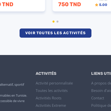
320 TND
4700 TND
VOIR TOUTES LES ACTIVITÉS
ACTIVITÉS
LIENS UT
Activité personnalisée
A propos d
ternatif, sportif
Toutes les activités
Besoin d’ai
rnables en Tunisie.
Activitiés Roots
Contact
ccessible de vivre
Activitiés Extreme
Politique de