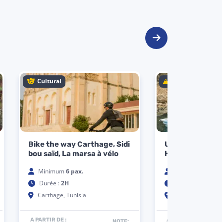
Roots
Scuba Aquilaria
Minimum
1 pax.
Durée :
8 H
haouaria
A PARTIR DE :