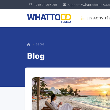
+216 22 016 016
support@whattodotunisia.
LES ACTIVITÉ
WHAT TO DO TUNISIA
BLOG
Blog