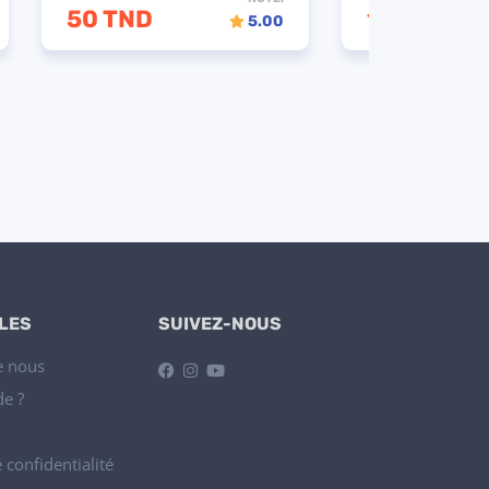
250 TND
ILES
SUIVEZ-NOUS
e nous
de ?
 confidentialité