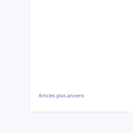
Navigation
Articles plus anciens
Des
Articles