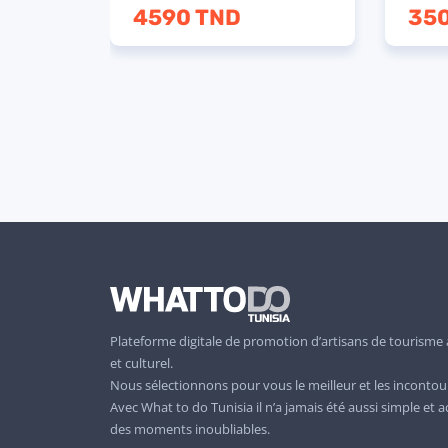
140 TND
5.00
5.00
Plateforme digitale de promotion d’artisans de tourisme al
et culturel.
Nous sélectionnons pour vous le meilleur et les incontou
Avec What to do Tunisia il n’a jamais été aussi simple et a
des moments inoubliables.