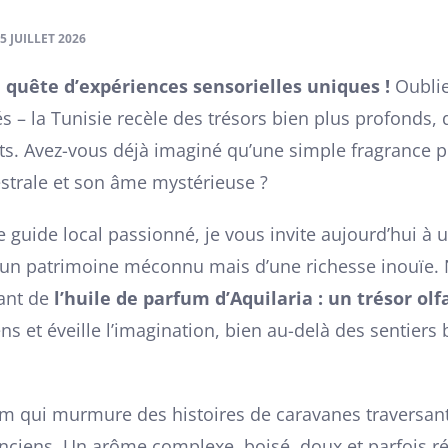
5 JUILLET 2026
 quête d’expériences sensorielles uniques !
Oublie
 – la Tunisie recèle des trésors bien plus profonds, d
ts. Avez-vous déjà imaginé qu’une simple fragrance pu
estrale et son âme mystérieuse ?
e guide local passionné, je vous invite aujourd’hui à
un patrimoine méconnu mais d’une richesse inouïe. 
nant de
l’huile de parfum d’Aquilaria : un trésor olf
ns et éveille l’imagination, bien au-delà des sentiers
 qui murmure des histoires de caravanes traversant 
nciens. Un arôme complexe, boisé, doux et parfois ré