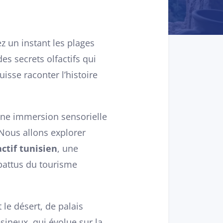
z un instant les plages
es secrets olfactifs qui
isse raconter l’histoire
 une immersion sensorielle
Nous allons explorer
actif tunisien
, une
 battus du tourisme
le désert, de palais
sineux, qui évolue sur la