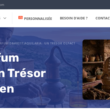
com
S
BESOIN D’AIDE ?
CONTAC
PERSONNALISÉE
RFUM D&#8217;AQUILARIA : UN TRÉSOR OLFACTIF TUNISIEN
rfum
Un Trésor
ien