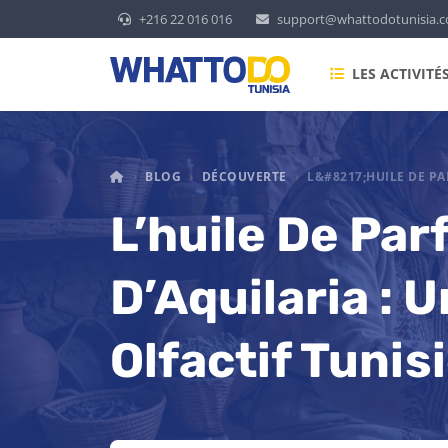
+216 22 016 016
support@whattodotunisia.
LES ACTIVITÉ
WHAT TO DO TUNISIA
BLOG
DÉCOUVERTE
L&#8217;HUILE DE PA
L’huile De Pa
D’Aquilaria : 
Olfactif Tunis