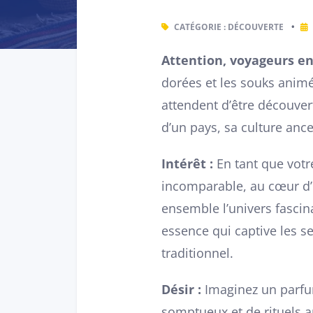
CATÉGORIE :
DÉCOUVERTE
•
Attention, voyageurs en
dorées et les souks animés
attendent d’être découver
d’un pays, sa culture anc
Intérêt :
En tant que votr
incomparable, au cœur d’
ensemble l’univers fasci
essence qui captive les se
traditionnel.
Désir :
Imaginez un parfum
somptueux et de rituels a