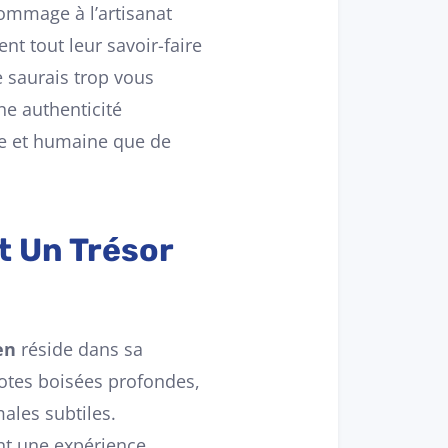
hommage à l’artisanat
nt tout leur savoir-faire
e saurais trop vous
ne authenticité
le et humaine que de
t Un Trésor
en
réside dans sa
otes boisées profondes,
ales subtiles.
ant une expérience