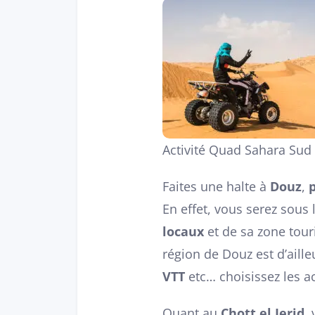
Activité Quad Sahara Sud
Faites une halte à
Douz
,
En effet, vous serez sous 
locaux
et de sa zone tour
région de Douz est d’aille
VTT
etc… choisissez les ac
Quant au
Chott el Jerid
,