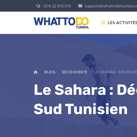
+216 22 016 016
support@whattodotunisia.
LES ACTIVITÉ
WHAT TO DO TUNISIA
BLOG
DÉCOUVERTE
LE SAHARA : DÉCOUV
Le Sahara : D
Sud Tunisien