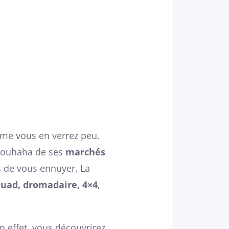
mme vous en verrez peu.
 brouhaha de ses
marchés
s de vous ennuyer. La
uad, dromadaire, 4×4
,
 effet, vous découvrirez