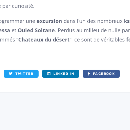
e par curiosité.
programmer une
excursion
dans l’un des nombreux
ks
essa
et
Ouled Soltane
. Perdus au milieu de nulle par
ommés “
Chateaux du désert
“, ce sont de véritables
f
TWITTER
LINKED IN
FACEBOOK