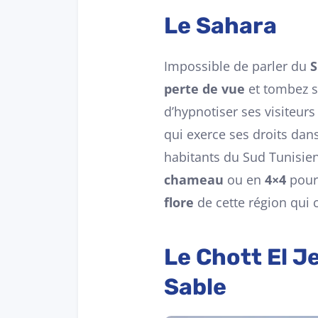
Le Sahara
Impossible de parler du
S
perte de vue
et tombez 
d’hypnotiser ses visiteurs
qui exerce ses droits dans
habitants du Sud Tunisien
chameau
ou en
4×4
pour 
flore
de cette région qui 
Le Chott El J
Sable