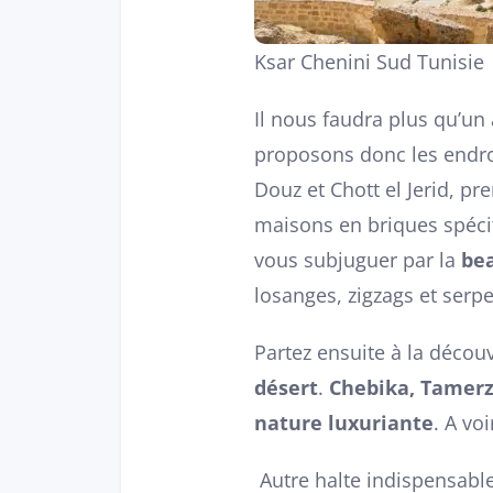
Ksar Chenini Sud Tunisie
Il nous faudra plus qu’un
proposons donc les endroi
Douz et Chott el Jerid, pr
maisons en briques spécifi
vous subjuguer par la
bea
losanges, zigzags et serpe
Partez ensuite à la décou
désert
.
Chebika, Tamerz
nature luxuriante
. A vo
Autre halte indispensable